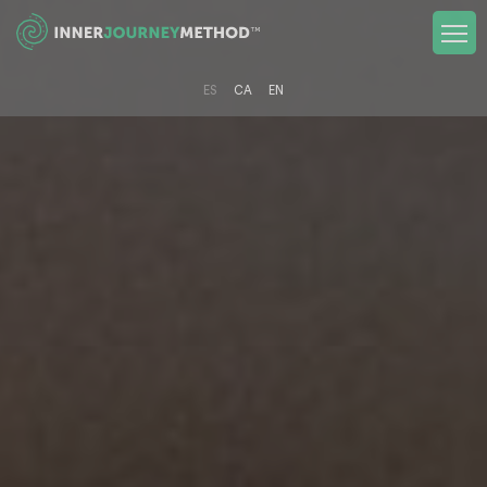
ES
CA
EN